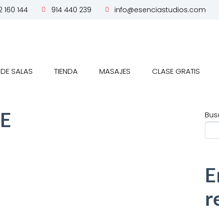
 160 144
914 440 239
info@esenciastudios.com
 DE SALAS
TIENDA
MASAJES
CLASE GRATIS
E
Bus
E
r