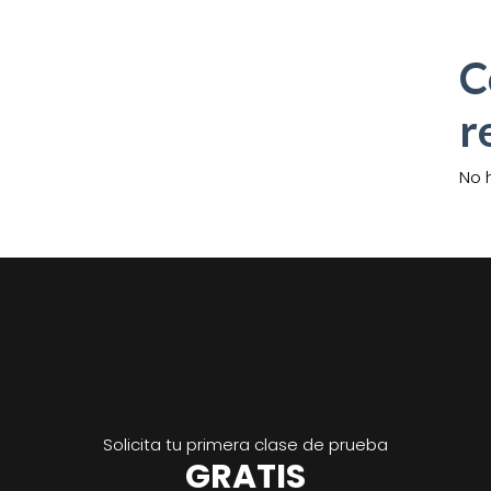
C
r
No 
Solicita tu primera clase de prueba
GRATIS