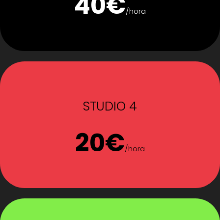
40€
/hora
STUDIO 4
20€
/hora